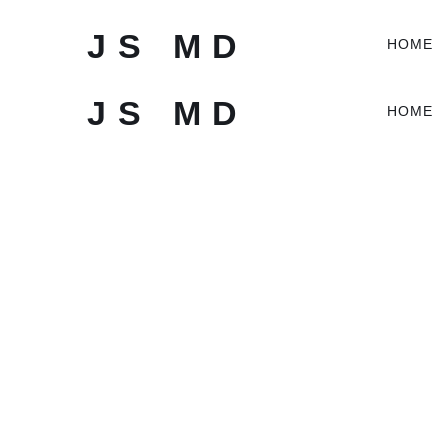
J
S
M
D
HOME
J
S
M
D
HOME